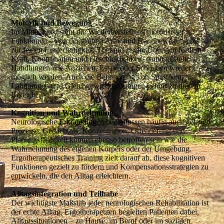
Motorik und Bewegung
Im Mittelpunkt steht die Wiederherstellung motorischer
Funktionen – von der groben Arm- und Handbewegung bis hin
zur feinen Fingerfertigkeit. Therapeutische Übungen fördern
Kraft, Koordination und Geschicklichkeit, damit alltägliche
Handlungen wie Anziehen, Essen oder Schreiben wieder
möglich werden. Auch die Behandlung von Spastiken,
Lähmungen und Gleichgewichtsstörungen gehört zu diesem
Bereich.
Kognition und Wahrnehmung
Neurologische Erkrankungen beeinflussen häufig auch geistige
Prozesse. Gedächtnis, Konzentration, Orientierung und
Planungsfähigkeit können ebenso betroffen sein wie die
Wahrnehmung des eigenen Körpers oder der Umgebung.
Ergotherapeutisches Training zielt darauf ab, diese kognitiven
Funktionen gezielt zu fördern und Kompensationsstrategien zu
entwickeln, die den Alltag erleichtern.
Alltagsintegration und Teilhabe
Der wichtigste Maßstab jeder neurologischen Rehabilitation ist
der echte Alltag. Ergotherapeuten begleiten Patienten dabei,
Alltagssituationen – zu Hause, im Beruf oder im sozialen