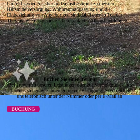
Umfeld – wieder sicher und selbstbestimmt zu meistern.
Hilfsmittelversorgung, Wohnraumanpassung und die
Einbeziehung von Angehörigen sind dabei ebenso Teil der
Therapie wie das gezielte Üben konkreter Alltagshandlungen.
Buchen Sie einen Termin
Bei Fragen zu unseren Leistungen oder zur Vereinbarung eines
Termins stehen wie Ihnen gerne zur Verfügung. Sie erreichen
uns telefonisch unter der Nummer oder per E-Mail an
BUCHUNG